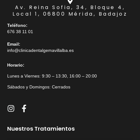
Av. Reina Sofia, 34, Bloque 4,
Local 1, 06800 Mérida, Badajoz
Teléfono:
676 38 11 01
Email:
info@clinicadentalgemavillalba.es
Horario:
Lunes a Viernes: 9:30 – 13:30, 16:00 – 20:00
Sábados y Domingos: Cerrados
I
F
n
a
s
c
t
e
Nuestros Tratamientos
a
b
g
o