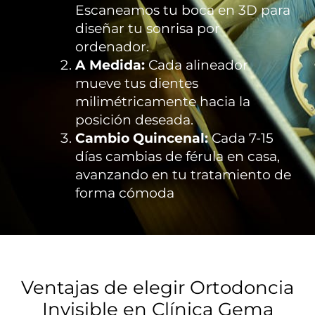
Escaneamos tu boca en 3D para
diseñar tu sonrisa por
ordenador.
A Medida:
Cada alineador
mueve tus dientes
milimétricamente hacia la
posición deseada.
Cambio Quincenal:
Cada 7-15
días cambias de férula en casa,
avanzando en tu tratamiento de
forma cómoda
Ventajas de elegir Ortodoncia
Invisible en Clínica Gema