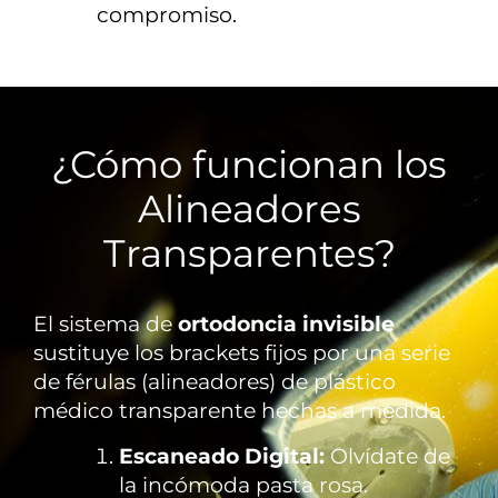
compromiso.
¿Cómo funcionan los
Alineadores
Transparentes?
El sistema de
ortodoncia invisible
sustituye los brackets fijos por una serie
de férulas (alineadores) de plástico
médico transparente hechas a medida.
Escaneado Digital:
Olvídate de
la incómoda pasta rosa.