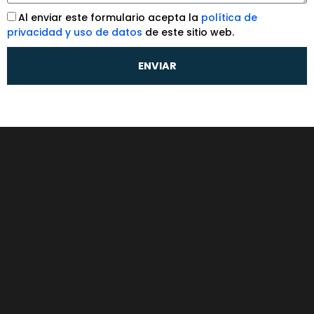
j
A
Al enviar este formulario acepta la
política de
e
c
privacidad y uso de datos
de este sitio web.
e
p
ENVIAR
t
a
c
i
ó
n