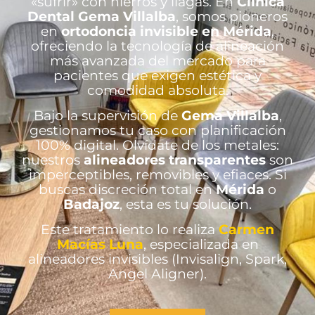
«sufrir» con hierros y llagas. En
Clínica
Dental Gema Villalba
, somos pioneros
en
ortodoncia invisible en Mérida
,
ofreciendo la tecnología de alineación
más avanzada del mercado para
pacientes que exigen estética y
comodidad absoluta.
Bajo la supervisión de
Gema Villalba
,
gestionamos tu caso con planificación
100% digital. Olvídate de los metales:
nuestros
alineadores transparentes
son
imperceptibles, removibles y efiaces. Si
buscas discreción total en
Mérida
o
Badajoz
, esta es tu solución.
Este tratamiento lo realiza
Carmen
Macías Luna
, especializada en
alineadores invisibles (Invisalign, Spark,
Angel Aligner).