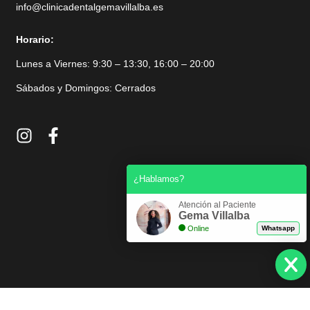
info@clinicadentalgemavillalba.es
Horario:
Lunes a Viernes: 9:30 – 13:30, 16:00 – 20:00
Sábados y Domingos: Cerrados
I
F
n
a
s
c
t
e
¿Hablamos?
a
b
g
o
Atención al Paciente
r
o
Gema Villalba
Online
Whatsapp
a
k
m
-
f