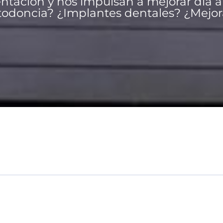
ntación y nos impulsan a mejorar día a 
todoncia? ¿Implantes dentales? ¿Mejorar