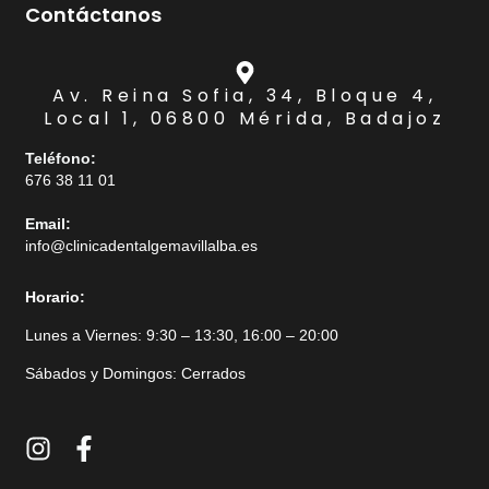
Contáctanos
Av. Reina Sofia, 34, Bloque 4,
Local 1, 06800 Mérida, Badajoz
Teléfono:
676 38 11 01
Email:
info@clinicadentalgemavillalba.es
Horario:
Lunes a Viernes: 9:30 – 13:30, 16:00 – 20:00
Sábados y Domingos: Cerrados
I
F
n
a
s
c